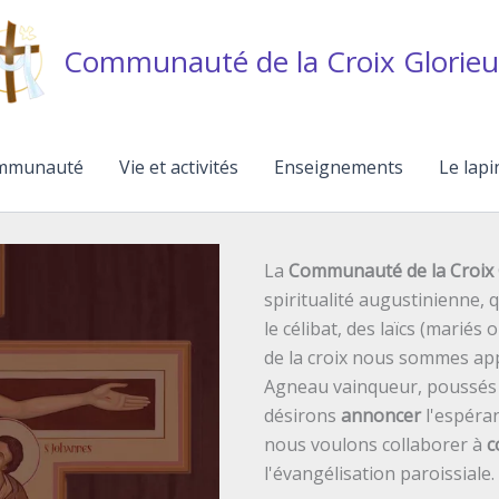
Communauté de la Croix Glorieu
mmunauté
Vie et activités
Enseignements
Le lapi
La
Communauté de la Croix 
spiritualité augustinienne,
le célibat, des laïcs (mariés 
de la croix nous sommes ap
Agneau vainqueur, poussés p
désirons
annoncer
l'espéran
nous voulons collaborer à
c
l'évangélisation paroissiale.