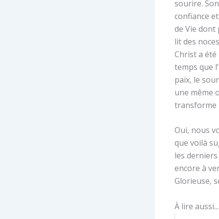
sourire. Son
confiance et 
de Vie dont 
lit des noce
Christ a été
temps que l’
paix, le sou
une même off
transforme p
Oui, nous vo
que voilà su
les derniers
encore à ven
Glorieuse, s
À lire aussi...