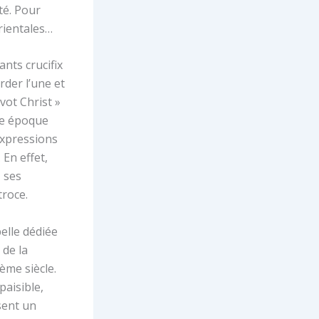
té. Pour
rientales…
ants crucifix
der l’une et
vot Christ »
ne époque
expressions
 En effet,
, ses
troce.
pelle dédiée
 de la
ème siècle.
paisible,
sent un