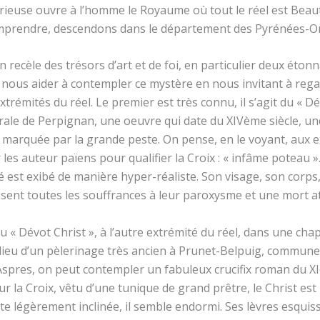
orieuse ouvre à l’homme le Royaume où tout le réel est Beau
mprendre, descendons dans le département des Pyrénées-O
n recèle des trésors d’art et de foi, en particulier deux étonn
 nous aider à contempler ce mystère en nous invitant à regar
extrémités du réel. Le premier est très connu, il s’agit du « Dé
drale de Perpignan, une oeuvre qui date du XIVème siècle, u
marquée par la grande peste. On pense, en le voyant, aux 
r les auteur païens pour qualifier la Croix : « infâme poteau ».
ié est exibé de manière hyper-réaliste. Son visage, son corps
sent toutes les souffrances à leur paroxysme et une mort a
u « Dévot Christ », à l’autre extrémité du réel, dans une cha
, lieu d’un pèlerinage très ancien à Prunet-Belpuig, commune
Aspres, on peut contempler un fabuleux crucifix roman du XI
sur la Croix, vêtu d’une tunique de grand prêtre, le Christ est 
ête légèrement inclinée, il semble endormi. Ses lèvres esquis