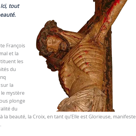
 Ici, tout
beauté.
te François
mal et la
tituent les
ités du
inq
sur la
i le mystère
nous plonge
ralité du
 à la beauté, la Croix, en tant qu’Elle est Glorieuse, manifest
.