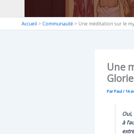
Accueil
Communauté
Une méditation sur le my
Une mé
Glori
Par
Paul
/
14 av
Oui,
à l’a
extr