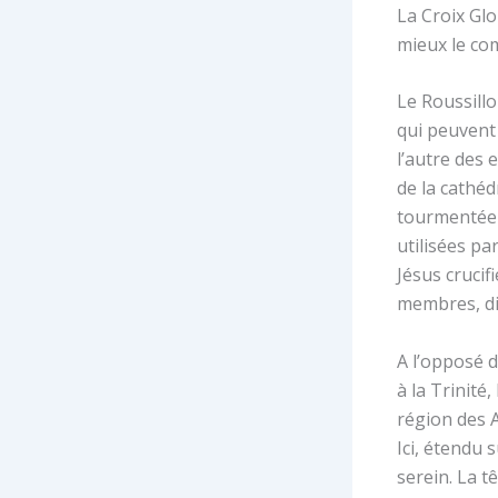
La Croix Gl
mieux le co
Le Roussillo
qui peuvent
l’autre des 
de la cathé
tourmentée 
utilisées pa
Jésus crucif
membres, di
A l’opposé d
à la Trinité
région des 
Ici, étendu 
serein. La t