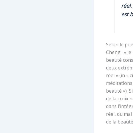
réel.
est 
Selon le poè
Cheng : « le 
beauté cons
deux extrém
réel » (in « c
méditations 
beauté »). S
de la croix 
dans l’intég
réel, du mal
de la beauté