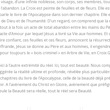
 visage, d’une infinie noblesse, son corps, ses membres, tout
l’abandon. La Croix est peinte de feuilles et de fleurs. Elle es
parle le livre de l’Apocalypse dans son dernier chapitre. Elle e
s de Dieu et de l’humanité. D’un regard, on comprend que la
 tout à la fois un acte de total abandon entre les mains du
acte d’Amour par lequel Jésus a livré sa Vie aux hommes. Et 
rire confiant, ces feuilles et ces fleurs, annoncent la résurre
rande, Jésus se donne au Père et aux hommes, il engendre l’
our toujours le « bois criminel » en Arbre de Vie, en Croix G
ici à l’autre extrémité du réel. Ici, tout est beauté. Nous c
ggérée la réalité ultime et profonde, révélée plus particuli
 chapitres du livre de l’Apocalypse, celle de la beauté déjà pr
ir. A l’avènement du Christ en Gloire, avènement que préfig
eule la Beauté sera réelle, tout le réel sera Beauté.