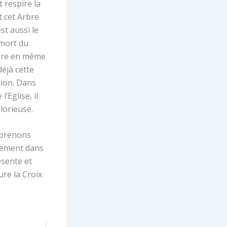
 respire la
t cet Arbre
st aussi le
 mort du
 Père en même
déjà cette
ction. Dans
Eglise, il
lorieuse.
omprenons
èrement dans
ésente et
ure la Croix