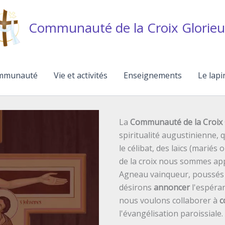
Communauté de la Croix Glorieu
mmunauté
Vie et activités
Enseignements
Le lapi
La
Communauté de la Croix 
spiritualité augustinienne,
le célibat, des laïcs (mariés 
de la croix nous sommes ap
Agneau vainqueur, poussés p
désirons
annoncer
l'espéran
nous voulons collaborer à
c
l'évangélisation paroissiale.