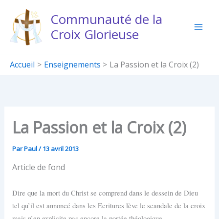
Aller
Communauté de la
au
Croix Glorieuse
contenu
Accueil
Enseignements
La Passion et la Croix (2)
La Passion et la Croix (2)
Par
Paul
/
13 avril 2013
Article de fond
D
ire que la mort du Christ se comprend dans le dessein de Dieu
tel qu’il est annoncé dans les Ecritures lève le scandale de la croix
mais n’en explicite pas encore la portée théologique.