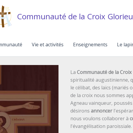
Communauté de la Croix Glorieu
mmunauté
Vie et activités
Enseignements
Le lapi
La
Communauté de la Croix 
spiritualité augustinienne,
le célibat, des laïcs (mariés 
de la croix nous sommes ap
Agneau vainqueur, poussés p
désirons
annoncer
l'espéran
nous voulons collaborer à
c
l'évangélisation paroissiale.