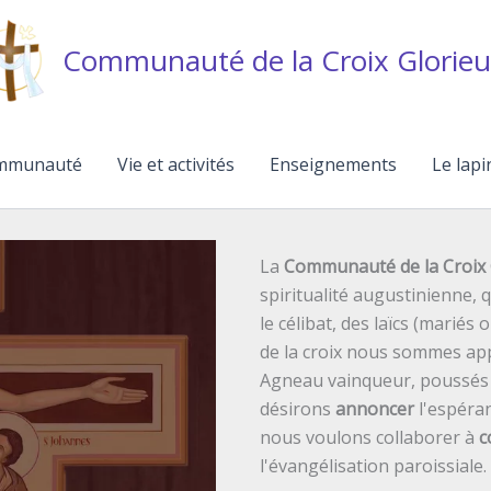
Communauté de la Croix Glorieu
mmunauté
Vie et activités
Enseignements
Le lapi
La
Communauté de la Croix 
spiritualité augustinienne,
le célibat, des laïcs (mariés 
de la croix nous sommes ap
Agneau vainqueur, poussés p
désirons
annoncer
l'espéran
nous voulons collaborer à
c
l'évangélisation paroissiale.