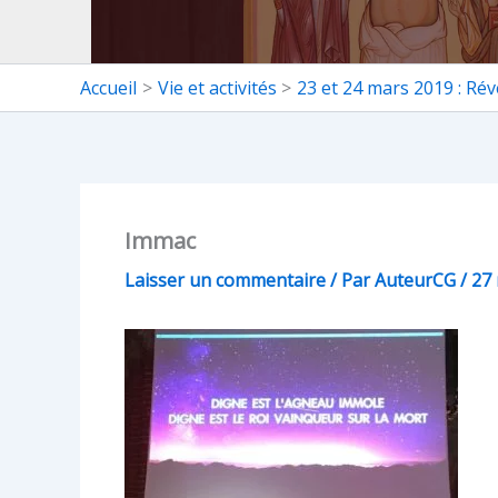
Accueil
Vie et activités
23 et 24 mars 2019 : Réve
Immac
Laisser un commentaire
/ Par
AuteurCG
/
27