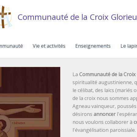
Communauté de la Croix Glorieu
mmunauté
Vie et activités
Enseignements
Le lapi
La
Communauté de la Croix 
spiritualité augustinienne,
le célibat, des laïcs (mariés 
de la croix nous sommes ap
Agneau vainqueur, poussés p
désirons
annoncer
l'espéran
nous voulons collaborer à
c
l'évangélisation paroissiale.