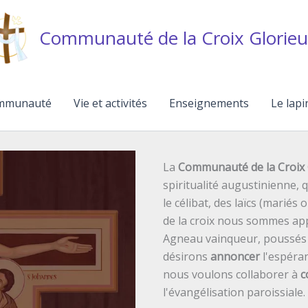
Communauté de la Croix Glorieu
mmunauté
Vie et activités
Enseignements
Le lapi
La
Communauté de la Croix 
spiritualité augustinienne,
le célibat, des laïcs (mariés 
de la croix nous sommes ap
Agneau vainqueur, poussés p
désirons
annoncer
l'espéran
nous voulons collaborer à
c
l'évangélisation paroissiale.