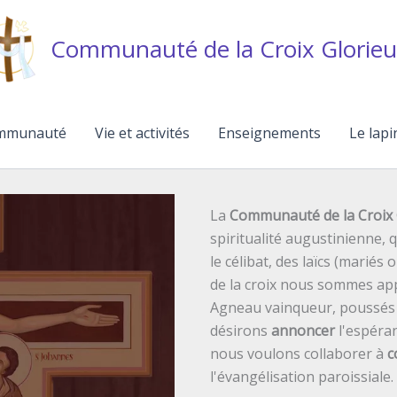
Communauté de la Croix Glorieu
mmunauté
Vie et activités
Enseignements
Le lapi
La
Communauté de la Croix 
spiritualité augustinienne,
le célibat, des laïcs (mariés 
de la croix nous sommes ap
Agneau vainqueur, poussés p
désirons
annoncer
l'espéran
nous voulons collaborer à
c
l'évangélisation paroissiale.