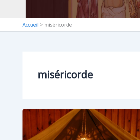
Accueil
miséricorde
miséricorde