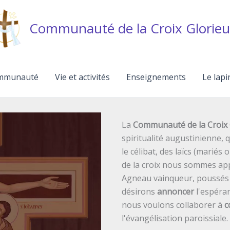
Communauté de la Croix Glorieu
mmunauté
Vie et activités
Enseignements
Le lapi
La
Communauté de la Croix 
spiritualité augustinienne,
le célibat, des laïcs (mariés 
de la croix nous sommes ap
Agneau vainqueur, poussés p
désirons
annoncer
l'espéran
nous voulons collaborer à
c
l'évangélisation paroissiale.