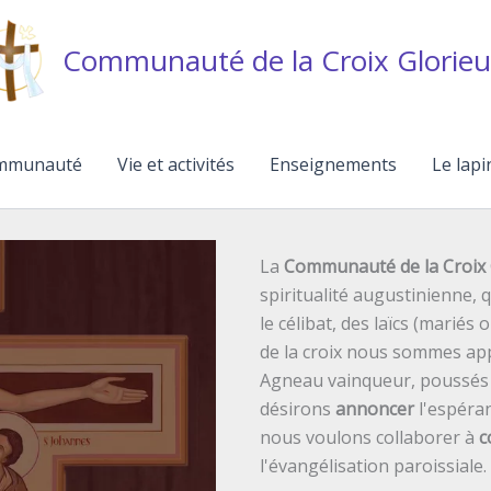
Communauté de la Croix Glorieu
mmunauté
Vie et activités
Enseignements
Le lapi
La
Communauté de la Croix 
spiritualité augustinienne,
le célibat, des laïcs (mariés 
de la croix nous sommes ap
Agneau vainqueur, poussés p
désirons
annoncer
l'espéran
nous voulons collaborer à
c
l'évangélisation paroissiale.