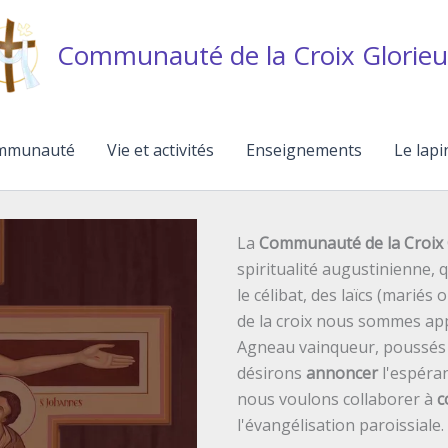
Communauté de la Croix Glorieu
mmunauté
Vie et activités
Enseignements
Le lapi
La
Communauté de la Croix 
spiritualité augustinienne,
le célibat, des laïcs (mariés 
de la croix nous sommes ap
Agneau vainqueur, poussés p
désirons
annoncer
l'espéran
nous voulons collaborer à
c
l'évangélisation paroissiale.