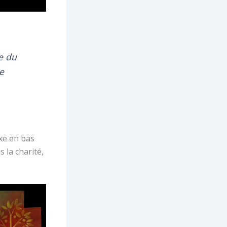
e du
ce
ixe en bas
 la charité,