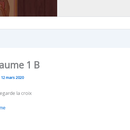
saume 1 B
/
12 mars 2020
egarde la croix
me