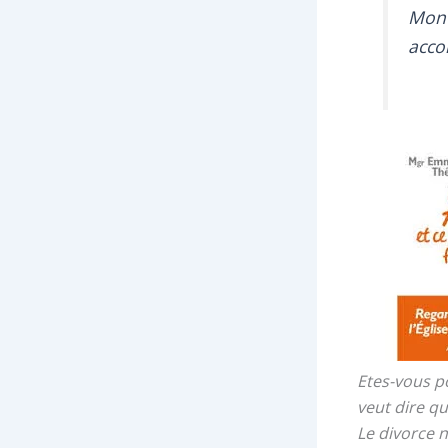
Mon 
acco
Etes-vous po
veut dire q
Le divorce 