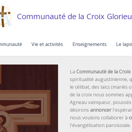
Communauté de la Croix Glorieu
mmunauté
Vie et activités
Enseignements
Le lapi
La
Communauté de la Croix 
spiritualité augustinienne,
le célibat, des laïcs (mariés 
de la croix nous sommes ap
Agneau vainqueur, poussés p
désirons
annoncer
l'espéran
nous voulons collaborer à
c
l'évangélisation paroissiale.