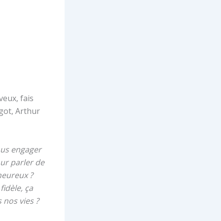
veux, fais
got, Arthur
ous engager
our parler de
 heureux ?
fidèle, ça
 nos vies ?