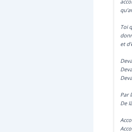
acco
qu’a
Toi 
donn
et d
Deva
Devan
Devan
Par l
De l
Acco
Acco