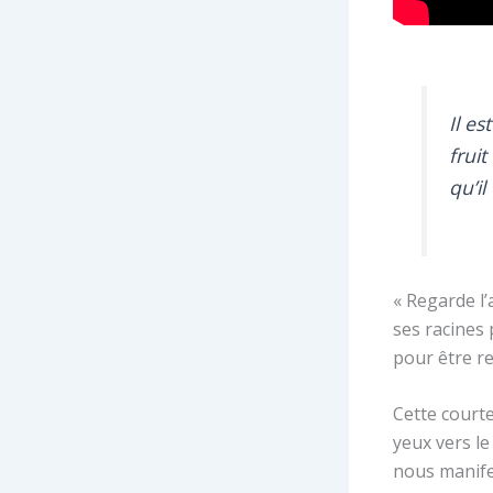
Il e
frui
qu’i
« Regarde l’
ses racines 
pour être re
Cette courte
yeux vers le 
nous manife