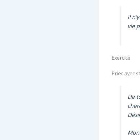
Il n
vie 
Exercice
Prier avec s
De t
cher
Désir
Mon 